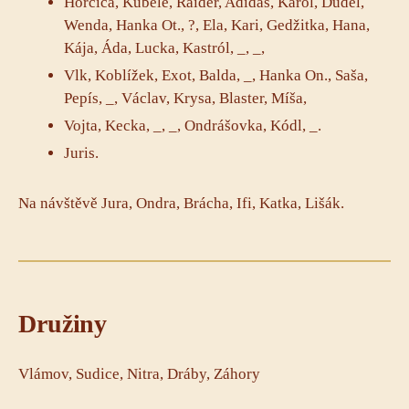
Hořčica, Kubele, Raider, Adidas, Karol, Dudel,
Wenda, Hanka Ot., ?, Ela, Kari, Gedžitka, Hana,
Kája, Áda, Lucka, Kastról, _, _,
Vlk, Koblížek, Exot, Balda, _, Hanka On., Saša,
Pepís, _, Václav, Krysa, Blaster, Míša,
Vojta, Kecka, _, _, Ondrášovka, Kódl, _.
Juris.
Na návštěvě Jura, Ondra, Brácha, Ifi, Katka, Lišák.
Družiny
Vlámov, Sudice, Nitra, Dráby, Záhory